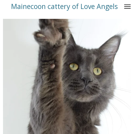
Mainecoon cattery of Love Angels
Ga
direct
naar
de
hoofdinhoud